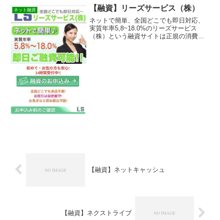
送られてきたSMSメールでお金を貸して
【融資】リーズサービス（株）
ネット融資
もらえる消費者金融...
ネットで簡単、全国どこでも即日対応、
実質年率5,8~18.0%のリーズサービス
（株）という融資サイトは正規の消費者
金融ではなく闇金業者なので絶対に借り
ないようにしてください！検索で出てく
るランダムなURLを与えられたスマホ専
用の闇金サイトな...
【融資】ネットキャッシュ
【融資】ネクストライブ