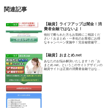
関連記事
【融資】ライフアップは闇金！消
ネット融資
費者金融ではないよ！
他社で断られた方もお気軽にご相談くだ
さい！おまとめ・一本化のお客様にお得
なキャンペーン実施中！完全秘密厳守お
約束の【融資】ライフアップは消費者金
融ではなく闇金です！スマホでの検索や
突然送られてきたSMSメールでお金を貸
【融資】おまとめ.net
ネット融資
してもらえる消費者金融...
あなたのお悩み解決いたします！の「お
まとめ.net」というこのサイトデザインの
融資サイトは正規の消費者金融ではなく
闇金業者なので絶対に借りないようにし
てください！スマホ検索で簡単にヒット
してしまう融資会社サイトですが、おま
とめ.netという...