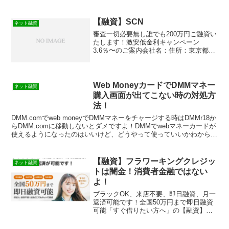
【融資】SCN
ネット融資
審査一切必要無し誰でも200万円ご融資い
たします！激安低金利キャンペーン
3.6％〜のご案内会社名：住所：東京都渋
谷区東1-27-7渋谷東KMビル登録番号：関
東財務局長（3）第01424号/日本貸金業協
会会員第007155号
Web MoneyカードでDMMマネー
ネット融資
購入画面が出てこない時の対処方
法！
DMM.comでweb moneyでDMMマネーをチャージする時はDMMr18か
らDMM.comに移動しないとダメですよ！DMMでwebマネーカードが
使えるようになったのはいいけど、どうやって使っていいかわからな
い！という人多いんですよね。...
【融資】フラワーキングクレジッ
ネット融資
トは闇金！消費者金融ではない
よ！
ブラックOK、来店不要、即日融資、月一
返済可能です！全国50万円まで即日融資
可能「すぐ借りたい方へ」の【融資】フ
ラワーキングクレジットは消費者金融で
はなく闇金です！スマホでの検索や突然