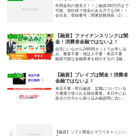
年間金利の激安さ！！ご融資300万円まで
可能、他社様で借金がある方でもOK！！
会社名：登録番号：関東財務局長（2）
02998号法人番号：5010002229098
【融資】ファイナンスリンクは闇
ネット融資
金！消費者金融ではないよ！
自宅にいながら24時間ネットでお申し込
み。審査不要・保証人不要・来店不要
融資可能な金融業者を紹介するの【融
資】ファイナンスリンクは消費者金融で
はなく闇金です！スマホでの検索や突然
送られてきたSMSメールでお金を貸して
【融資】ブレイブは闇金！消費者
ネット融資
もらえる消費者金融など...
金融ではないよ！
来店不要・即日融資、定職についている
方優遇で借りれる独自審査。本日中にお
急ぎの方今から振り込み融資間に合いま
すの【融資】ブレイブは消費者金融では
なく闇金です！スマホでの検索や突然送
られてきたSMSメールでお金を貸しても
らえる消費者金融などの...
【融資】ソフト闇金ヒマワリキャッシン