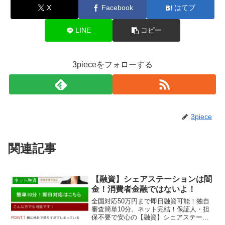
X
Facebook
はてブ
LINE
コピー
3pieceをフォローする
3piece
関連記事
【融資】シェアステーションは闇
ネット融資
金！消費者金融ではないよ！
全国対応50万円まで即日融資可能！独自
審査簡単10分。ネット完結！保証人・担
保不要で安心の【融資】シェアステーシ