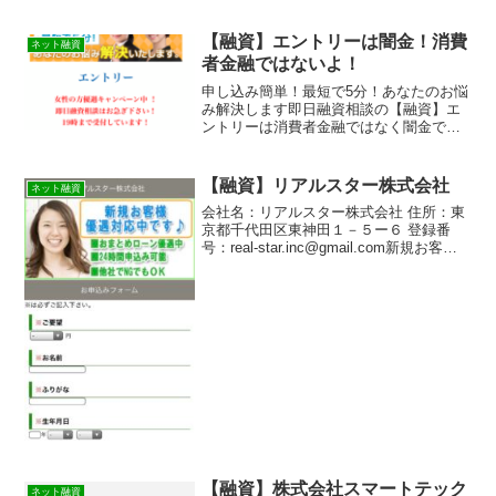
ョンは消費者金融ではなく闇金です！ス
マホでの検索や突然送られてきたSMSメ
ールでお金を貸してもらえる消費者金融
【融資】エントリーは闇金！消費
ネット融資
などの貸金業者を探...
者金融ではないよ！
申し込み簡単！最短で5分！あなたのお悩
み解決します即日融資相談の【融資】エ
ントリーは消費者金融ではなく闇金で
す！スマホでの検索や突然送られてきた
SMSメールでお金を貸してもらえる消費
者金融などの貸金業者を探していてこの
【融資】リアルスター株式会社
ネット融資
サイトに出会ったと思い...
会社名：リアルスター株式会社 住所：東
京都千代田区東神田１－５ー６ 登録番
号：real-star.inc@gmail.com新規お客様
優遇対応中です♪他社でNGでもOK、24時
間申し込み可能というキャッチコピーで
ホームページ勧誘をしているリ...
【融資】株式会社スマートテック
ネット融資