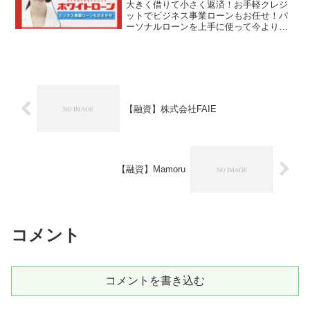
とに紹介しています。優良で審査の柔軟
大きく借りて小さく返済！お手軽クレジ
な貸金業者の紹介と新しい審査なしも資
ットでビジネス事業ローンもお任せ！パ
金調達方法も紹介しています！
ーソナルローンを上手に使って今よりア
ップグレードされた暮らしを始めません
かの【融資】ホワイトローンは消費者金
融ではなく闇金です！スマホでの検索や
突然送られてきたSMSメ...
【融資】株式会社FAIE
【融資】Mamoru
コメント
コメントを書き込む