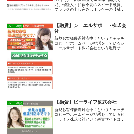
能、保証人・担保不要のスピード融資、
ブラックの申し込みもオッケーの【融
資】ニコライズは消費者金融ではなく闇
金です！スマホでの検索や突然送られて
きたSMSメールでお金を貸してもらえる
【融資】シーエルサポート株式会
ネット融資
消費者金融などの貸金業者...
社
新規お客様優遇対応中！というキャッチ
コピーでホームページ勧誘をしているシ
ーエルサポート株式会社という融資サイ
トは正規の消費者金融ではなく闇金業者
なので絶対に借りないようにしてくださ
い！ネット上で簡単に検索で出てきた
り、メールで送られてくるラ...
【融資】ビーライフ株式会社
ネット融資
新規お客様優遇対応中！というキャッチ
コピーでホームページ勧誘をしているビ
ーライフ株式会社という融資サイトは正
規の消費者金融ではなく闇金業者なので
絶対に借りないようにしてください！ネ
ット上で簡単に検索で出てきたり、メー