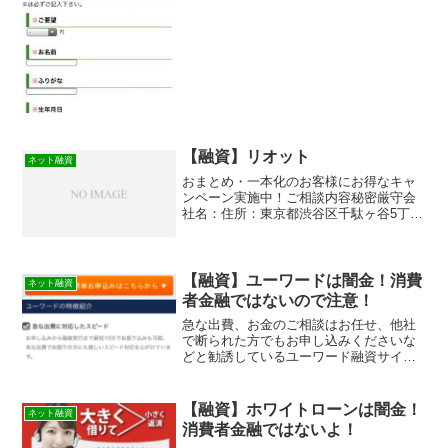
ルで送られてくるランダム...
【融資】リオット
ネット融資
おまとめ・一本化のお客様にお得なキャ
ンペーン実施中！ご相談内容秘密厳守会
社名：住所：東京都渋谷区千駄ヶ谷5丁目
20-16-3F
【融資】ユーワードは闇金！消費
ネット融資
者金融ではないので注意！
急な出費、お金のご相談はお任せ、他社
で断られた方でもお申し込みくださいな
どと勧誘しているユーワード融資サイト
は消費者金融のホームページに見えます
が闇金なので絶対に申し込みをしないよ
うにしましょう。まともにお金を借りれ
【融資】ホワイトローンは闇金！
ネット融資
ません！この記事は闇金の見分け方やそ
消費者金融ではないよ！
の手口や嫌がらせなどを実際に体験をも