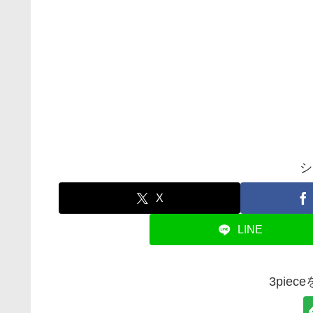
シ
X
LINE
3pie