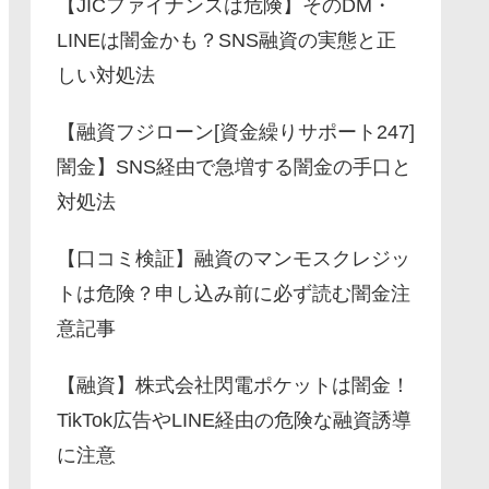
【JICファイナンスは危険】そのDM・
LINEは闇金かも？SNS融資の実態と正
しい対処法
【融資フジローン[資金繰りサポート247]
闇金】SNS経由で急増する闇金の手口と
対処法
【口コミ検証】融資のマンモスクレジッ
トは危険？申し込み前に必ず読む闇金注
意記事
【融資】株式会社閃電ポケットは闇金！
TikTok広告やLINE経由の危険な融資誘導
に注意