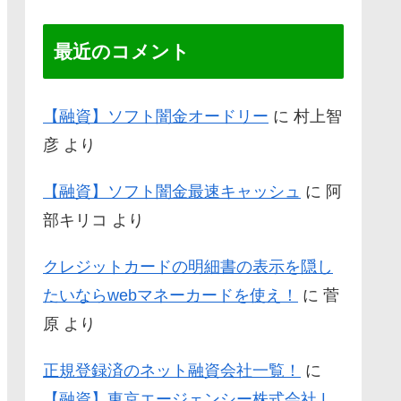
最近のコメント
【融資】ソフト闇金オードリー
に
村上智
彦
より
【融資】ソフト闇金最速キャッシュ
に
阿
部キリコ
より
クレジットカードの明細書の表示を隠し
たいならwebマネーカードを使え！
に
菅
原
より
正規登録済のネット融資会社一覧！
に
【融資】東京エージェンシー株式会社 |