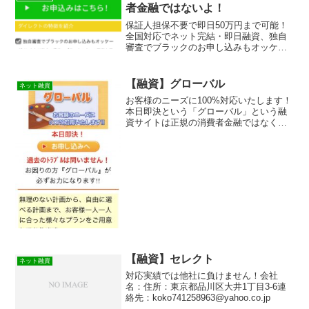
者金融ではないよ！
保証人担保不要で即日50万円まで可能！
全国対応でネット完結・即日融資、独自
審査でブラックのお申し込みもオッケー
の【融資】ダイレクトは消費者金融では
なく闇金です！スマホでの検索や突然送
られてきたSMSメールでお金を貸しても
【融資】グローバル
ネット融資
らえる消費者金融など...
お客様のニーズに100%対応いたします！
本日即決という「グローバル」という融
資サイトは正規の消費者金融ではなく闇
金業者なので絶対に借りないようにして
ください！検索で出て来たり、メールで
送りつけられてくるランダムなURLを与
えられたスマホ専用...
【融資】セレクト
ネット融資
対応実績では他社に負けません！会社
名：住所：東京都品川区大井1丁目3-6連
絡先：koko741258963@yahoo.co.jp