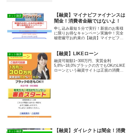
【融資】マイナビファイナンスは
ネット融資
闇金！消費者金融ではないよ！
申し込み最短５分で実行！新規のお客様
に限りお得なキャンペーン実施中！完全
秘密厳守お約束の【融資】マイナビファ
イナンスは消費者金融ではなく闇金で
す！スマホでの検索や突然送られてきた
SMSメールでお金を貸してもらえる消費
【融資】LIKEローン
ネット融資
者金融などの貸金業者を探...
融資可能額1~300万円、実質金利
5,8%~18,0%ブラックの方でもOKのLIKE
ローンという融資サイトは正規の消費者
金融ではなく闇金業者なので絶対に借り
ないようにしてください！ランダムな
URLを与えられたスマホ専用の闇金サイ
トなので時間...
【融資】ダイレクトは闇金！消費
ネット融資