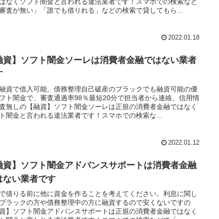
はなくソフト闇金と言われる違法業者です！スマホでの検索など
審査が無い」「誰でも借りれる」などの検索で貸してもら...
2022.01.18
融資】ソフト闇金ソーレは消費者金融ではない業者
す
融資で借入可能。債務整理自己破産のブラックでも融資可能の優
フト闇金で、審査通過率98％最短20分で担当者から連絡、信用情
査無しの【融資】ソフト闇金ソーレは正規の消費者金融ではなく
ト闇金と言われる違法業者です！スマホでの検索な...
2022.01.12
融資】ソフト闇金アドバンスサポートは消費者金融
はない業者です
で借りる前に他に資金を作ることを考えてください。利息に関し
ブラックの方や債務整理中の方に融資するので安くないですの
資】ソフト闇金アドバンスサポートは正規の消費者金融ではなく