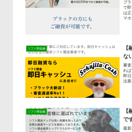
ブラ
で即
は正
マホ
【
ソフト闇金融
な
審査
れば
即日
法業
【
ソフト闇金融
で
最新