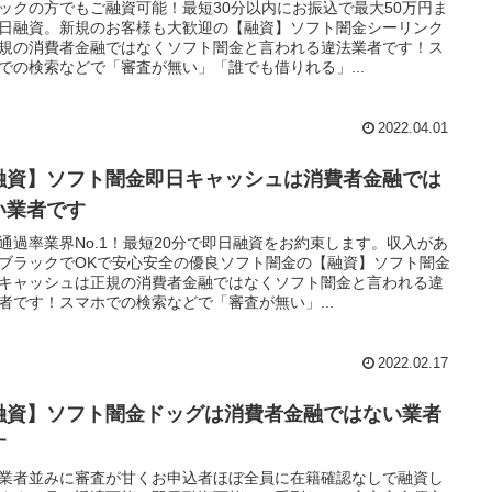
ックの方でもご融資可能！最短30分以内にお振込で最大50万円ま
日融資。新規のお客様も大歓迎の【融資】ソフト闇金シーリンク
規の消費者金融ではなくソフト闇金と言われる違法業者です！ス
での検索などで「審査が無い」「誰でも借りれる」...
2022.04.01
融資】ソフト闇金即日キャッシュは消費者金融では
い業者です
通過率業界No.1！最短20分で即日融資をお約束します。収入があ
ブラックでOKで安心安全の優良ソフト闇金の【融資】ソフト闇金
キャッシュは正規の消費者金融ではなくソフト闇金と言われる違
者です！スマホでの検索などで「審査が無い」...
2022.02.17
融資】ソフト闇金ドッグは消費者金融ではない業者
す
業者並みに審査が甘くお申込者ほぼ全員に在籍確認なしで融資し