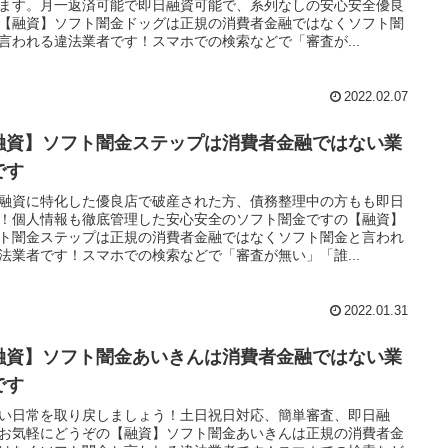
ます。月一返済可能で即日融資可能で、系列なしの安心安全優良
【融資】ソフト闇金ドッグは正規の消費者金融ではなくソフト闇
言われる違法業者です！スマホでの検索などで「審査が...
2022.02.07
融資】ソフト闇金ステップは消費者金融ではない業
です
融資に特化した優良店で破産された方、債務整理中の方もも即日
！個人情報も徹底管理した安心安全のソフト闇金ですの【融資】
ト闇金ステップは正規の消費者金融ではなくソフト闇金と言われ
法業者です！スマホでの検索などで「審査が無い」「誰...
2022.01.31
融資】ソフト闇金あいきんは消費者金融ではない業
です
い日常を取り戻しましょう！土日祝日対応、簡単審査、即日融
お気軽にどうぞの【融資】ソフト闇金あいきんは正規の消費者金