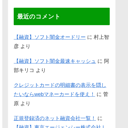
最近のコメント
【融資】ソフト闇金オードリー
に
村上智
彦
より
【融資】ソフト闇金最速キャッシュ
に
阿
部キリコ
より
クレジットカードの明細書の表示を隠し
たいならwebマネーカードを使え！
に
菅
原
より
正規登録済のネット融資会社一覧！
に
【融資】東京エージェンシー株式会社 |