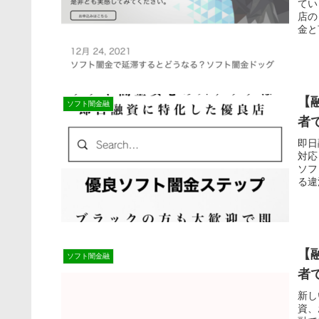
てい
店の
金と
【
ソフト闇金融
者
即日
対応
ソフ
る違
【
ソフト闇金融
者
新し
資、