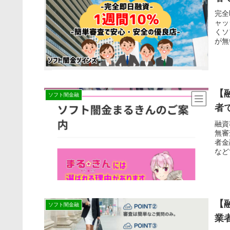
完全
ャッ
くソ
が無
【
ソフト闇金融
者
融資
無審
者金
など
【
ソフト闇金融
業