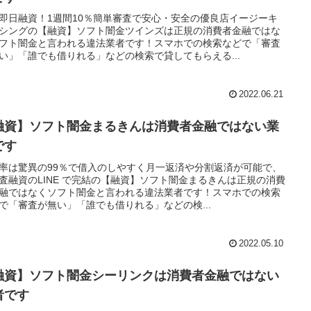
即日融資！1週間10％簡単審査で安心・安全の優良店イージーキ
シングの【融資】ソフト闇金ツインズは正規の消費者金融ではな
フト闇金と言われる違法業者です！スマホでの検索などで「審査
い」「誰でも借りれる」などの検索で貸してもらえる...
2022.06.21
融資】ソフト闇金まるきんは消費者金融ではない業
です
率は驚異の99％で借入のしやすく月一返済や分割返済が可能で、
査融資のLINE で完結の【融資】ソフト闇金まるきんは正規の消費
融ではなくソフト闇金と言われる違法業者です！スマホでの検索
で「審査が無い」「誰でも借りれる」などの検...
2022.05.10
融資】ソフト闇金シーリンクは消費者金融ではない
者です