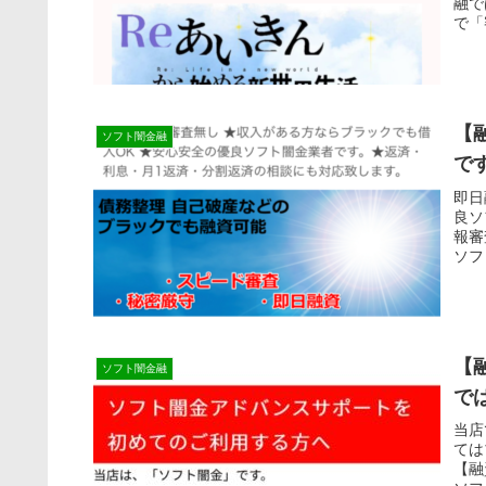
融で
で「
【
ソフト闇金融
で
即日
良ソ
報審
ソフ
【
ソフト闇金融
で
当店
ては
【融