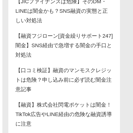
【JICファイナンスは危険】そのDM・
LINEは闇金かも？SNS融資の実態と正
しい対処法
【融資フジローン[資金繰りサポート247]
闇金】SNS経由で急増する闇金の手口と
対処法
【口コミ検証】融資のマンモスクレジッ
トは危険？申し込み前に必ず読む闇金注
意記事
【融資】株式会社閃電ポケットは闇金！
TikTok広告やLINE経由の危険な融資誘導
に注意