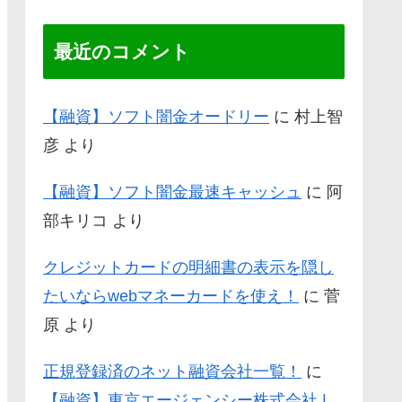
最近のコメント
【融資】ソフト闇金オードリー
に
村上智
彦
より
【融資】ソフト闇金最速キャッシュ
に
阿
部キリコ
より
クレジットカードの明細書の表示を隠し
たいならwebマネーカードを使え！
に
菅
原
より
正規登録済のネット融資会社一覧！
に
【融資】東京エージェンシー株式会社 |