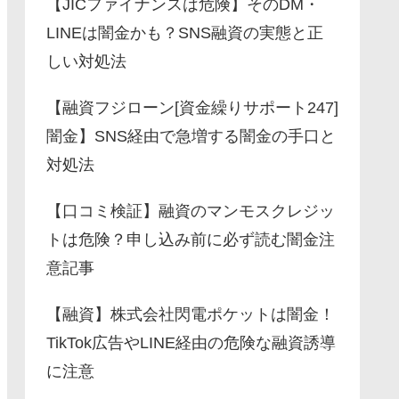
【JICファイナンスは危険】そのDM・
LINEは闇金かも？SNS融資の実態と正
しい対処法
【融資フジローン[資金繰りサポート247]
闇金】SNS経由で急増する闇金の手口と
対処法
【口コミ検証】融資のマンモスクレジッ
トは危険？申し込み前に必ず読む闇金注
意記事
【融資】株式会社閃電ポケットは闇金！
TikTok広告やLINE経由の危険な融資誘導
に注意