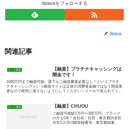
3pieceをフォローする
3piece
関連記事
【融資】プラチナキャッシングは
ネット融資
闇金です！
1000万円まで融資可能、誰でもご融資審査必要なし！というプラチ
ナキャッシングという融資サイトは正規の消費者金融ではなく闇金業
者なので絶対に借りないようにしてください！メールで送られてくる
スマホ専用の闇金サイトなので時間が経てば再度同じペー...
【融資】CHUOU
ネット融資
ご融資可能額1万円〜300万円、ブラック
の方もOK！会社名：住所：東京都渋谷区
渋谷3-2-25-5階登録番号：東京都知事
（2）第02543号