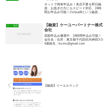
ネットで簡単申込み！来店不要＆即日融
資、お急ぎの方にもスピード対応、24時
間お申込み可能！のcloud9という融資サ
イトは正規の消費者金融ではなく闇金業
者なので絶対に借りないようにしてくだ
さい！ランダムなURLを与えられたスマ
【融資】ケーユーパートナー株式
ネット融資
ホ専用の闇金サ...
会社
高額申込み優遇中、24時間申込み可能！
会社名：住所：東京都千代田区内神田3-3-
4連絡先：ku-inc@gmail.com
【融資】イーエルラック