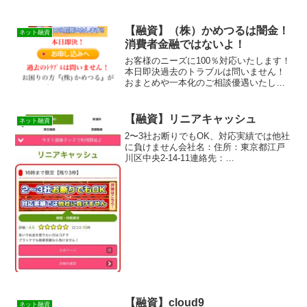
【融資】（株）かめつるは闇金！
ネット融資
消費者金融ではないよ！
お客様のニーズに100％対応いたします！
本日即決過去のトラブルは問いません！
おまとめや一本化のご相談優遇いたしま
すの【融資】（株）かめつるは消費者金
融ではなく闇金です！スマホでの検索や
突然送られてきたSMSメールでお金を貸
【融資】リニアキャッシュ
ネット融資
してもらえる消費者...
2〜3社お断りでもOK、対応実績では他社
に負けません会社名：住所：東京都江戸
川区中央2-14-11連絡先：
yoshiyuki9108@gmail.com
【融資】cloud9
ネット融資