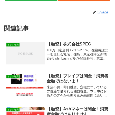
3piece
関連記事
【融資】株式会社SPEC
ネット融資
100万円迄金利0.2％〜2.1％、在籍確認は
一切無し会社名：住所：東京都港区新橋
2-2-8 shinbashiビル7F登録番号：東京都
知事（2）第29543
【融資】ブレイブは闇金！消費者
ネット融資
金融ではないよ！
来店不要・即日融資、定職についている
方優遇で借りれる独自審査。本日中にお
急ぎの方今から振り込み融資間に合いま
すの【融資】ブレイブは消費者金融では
なく闇金です！スマホでの検索や突然送
られてきたSMSメールでお金を貸しても
【融資】Ashマネーは闇金！消費
ネット融資
らえる消費者金融などの...
者金融ではありません