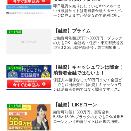
即日融資を売りにしているAshマネーと
いう融資サイトは消費者金融のホームペ
ージに見えますが闇金なので絶対に申し
込みをしないようにしましょう。まとも
にお金を借りれません！表記している金
額や金利も嘘です。この記事は闇金の見
【融資】プライム
ネット融資
分け方やその手口や嫌がらせなどを実際
ご融資可能額1万円〜300万円、ブラック
に体験をもとに紹介しています。優良で
の方もOK！会社名：住所：東京都渋谷区
審査の柔軟な貸金業者の紹介と新しい審
渋谷3-2-25-5階登録番号：東京都知事
査なしも資金調達方法も紹介していま
（2）第02543号
す！
【融資】キャッシュワンは闇金！
ネット融資
消費者金融ではないよ！
保証人＆担保なしで50万円まで！全国ど
こでも即日融資の【融資】キャッシュワ
ンは消費者金融ではなく闇金です！スマ
ホでの検索や突然送られてきたSMSメー
ルでお金を貸してもらえる消費者金融な
どの貸金業者を探していてこのサイトに
【融資】LIKEローン
ネット融資
出会ったと思います。...
融資可能額1~300万円、実質金利
5,8%~18,0%ブラックの方でもOKのLIKE
ローンという融資サイトは正規の消費者
金融ではなく闇金業者なので絶対に借り
ないようにしてください！ランダムな