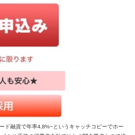
ード融資で年率4,8%~というキャッチコピーでホー