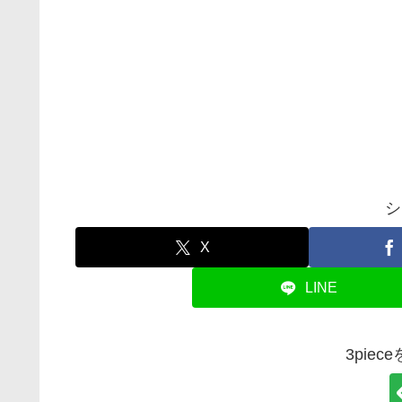
シ
X
LINE
3pie