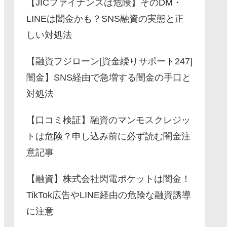
【JICファイナンスは危険】そのDM・
LINEは闇金かも？SNS融資の実態と正
しい対処法
【融資フジローン[資金繰りサポート247]
闇金】SNS経由で急増する闇金の手口と
対処法
【口コミ検証】融資のマンモスクレジッ
トは危険？申し込み前に必ず読む闇金注
意記事
【融資】株式会社閃電ポケットは闇金！
TikTok広告やLINE経由の危険な融資誘導
に注意