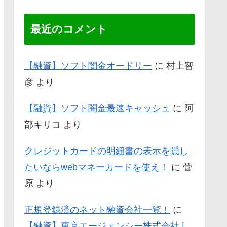
最近のコメント
【融資】ソフト闇金オードリー
に
村上智
彦
より
【融資】ソフト闇金最速キャッシュ
に
阿
部キリコ
より
クレジットカードの明細書の表示を隠し
たいならwebマネーカードを使え！
に
菅
原
より
正規登録済のネット融資会社一覧！
に
【融資】東京エージェンシー株式会社 |