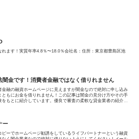
O
れます！実質年率4.8％〜18.0％会社名：住所：東京都豊島区池
法闇金です！消費者金融ではなく借りれません
者金融の融資ホームページに見えますが闇金なので絶対に申し込み
まともにお金を借りれません！この記事は闇金の見分け方やその手
験をもとに紹介しています。優良で審査の柔軟な貸金業者の紹介と
法も紹介しています！
ナー
コピーでホームページ勧誘をしているライフパートナーという融資
はなく闇金業者なので絶対に借りないようにしてください！メール