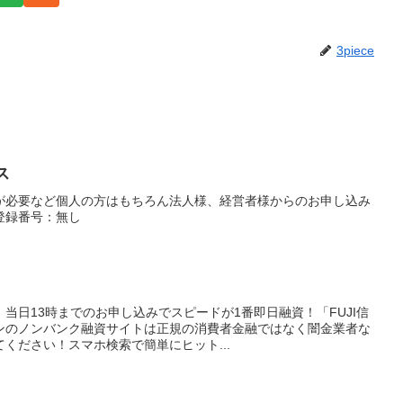
3piece
ス
が必要など個人の方はもちろん法人様、経営者様からのお申し込み
登録番号：無し
当日13時までのお申し込みでスピードが1番即日融資！「FUJI信
ンのノンバンク融資サイトは正規の消費者金融ではなく闇金業者な
ください！スマホ検索で簡単にヒット...