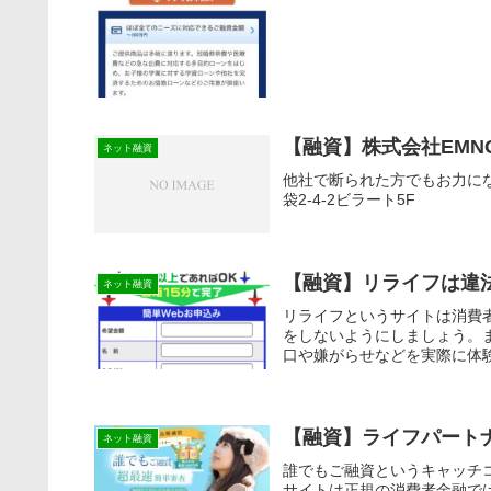
【融資】株式会社EMN
ネット融資
他社で断られた方でもお力にな
袋2-4-2ビラート5F
【融資】リライフは違
ネット融資
リライフというサイトは消費
をしないようにしましょう。
口や嫌がらせなどを実際に体
新しい審査なしも資金調達方
【融資】ライフパート
ネット融資
誰でもご融資というキャッチ
サイトは正規の消費者金融で