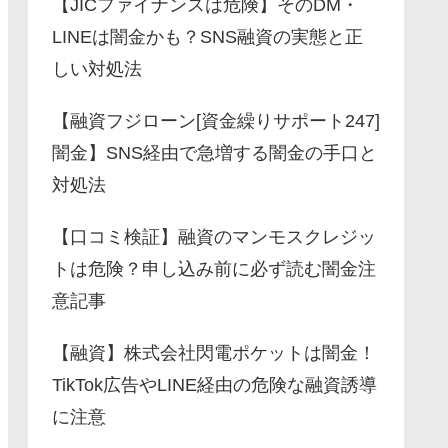
【JICファイナンスは危険】そのDM・
LINEは闇金かも？SNS融資の実態と正
しい対処法
【融資フジローン[資金繰りサポート247]
闇金】SNS経由で急増する闇金の手口と
対処法
【口コミ検証】融資のマンモスクレジッ
トは危険？申し込み前に必ず読む闇金注
意記事
【融資】株式会社閃電ポケットは闇金！
TikTok広告やLINE経由の危険な融資誘導
に注意