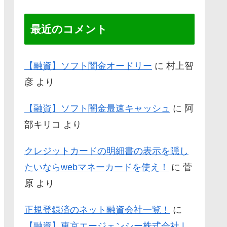
最近のコメント
【融資】ソフト闇金オードリー
に
村上智
彦
より
【融資】ソフト闇金最速キャッシュ
に
阿
部キリコ
より
クレジットカードの明細書の表示を隠し
たいならwebマネーカードを使え！
に
菅
原
より
正規登録済のネット融資会社一覧！
に
【融資】東京エージェンシー株式会社 |