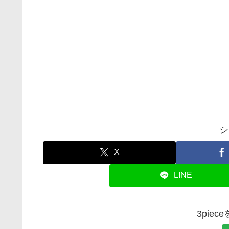
シ
X
LINE
3pie