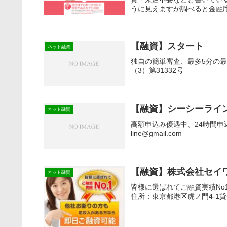
うに見えますが 調べると金
イトも作られています！闇金
被害に会う前に関わらないよ
【融資】スタート
ネット融資
独自の簡単審査、最多5分の最
（3）第31332号
【融資】シーシーライ
ネット融資
高額申込み優遇中、24時間申込
line@gmail.com
【融資】株式会社セイ
ネット融資
皆様に選ばれてご融資実績N
住所：東京都港区虎ノ門4-1貸