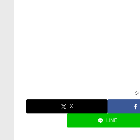
シ
X
LINE