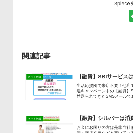
3pie
関連記事
【融資】SBIサービス
ネット融資
生活応援団で来店不要！他店
遇キャンペーン中の【融資】
然送られてきたSMSメールで
【融資】シルバーは
ネット融資
お金にお困りの方は是非当社
資・来店不要などと書いてい