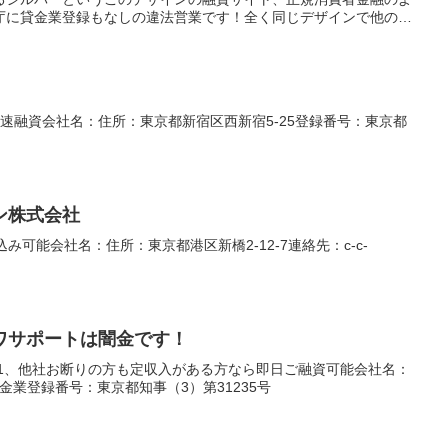
融庁に貸金業登録もなしの違法営業です！全く同じデザインで他のサ
業者なのでまともにお金を借りることは出来ませんよ。詐欺などの
うにしてください。キャッシングするなら正規登録の貸金業者に
速融資会社名：住所：東京都新宿区西新宿5-25登録番号：東京都
ン株式会社
み可能会社名：住所：東京都港区新橋2-12-7連絡先：c-c-
ワサポートは闇金です！
o1、他社お断りの方も定収入がある方なら即日ご融資可能会社名：
金業登録番号：東京都知事（3）第31235号