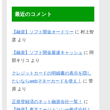
最近のコメント
【融資】ソフト闇金オードリー
に
村上智
彦
より
【融資】ソフト闇金最速キャッシュ
に
阿
部キリコ
より
クレジットカードの明細書の表示を隠し
たいならwebマネーカードを使え！
に
菅
原
より
正規登録済のネット融資会社一覧！
に
【融資】東京エージェンシー株式会社 |