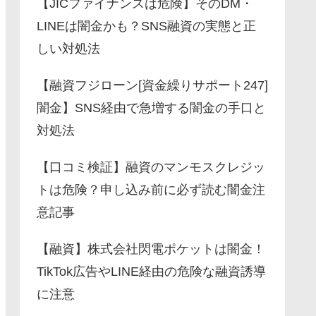
【JICファイナンスは危険】そのDM・
LINEは闇金かも？SNS融資の実態と正
しい対処法
【融資フジローン[資金繰りサポート247]
闇金】SNS経由で急増する闇金の手口と
対処法
【口コミ検証】融資のマンモスクレジッ
トは危険？申し込み前に必ず読む闇金注
意記事
【融資】株式会社閃電ポケットは闇金！
TikTok広告やLINE経由の危険な融資誘導
に注意