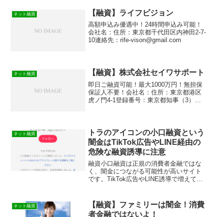
【融資】ライフビジョン
ネット融資
高額申込み優遇中！24時間申込み可能！
会社名：住所：東京都千代田区内神田2-7-
10連絡先：rife-vison@gmail.com
【融資】株式会社セイワサポート
ネット融資
即日ご融資可能！最大1000万円！無担保
保証人不要！会社名：住所：東京都港区
虎ノ門4-1登録番号：東京都知事（3）第
31235号
トラのアイコンの小口融資という
ネット融資
闇金はTikTok広告やLINE経由の
危険な融資誘導に注意
融資小口融資は正規の消費者金融ではな
く、闇金につながる可能性が高いサイト
です。TikTok広告やLINE誘導で増えてい
る最新の闇金手口と、申し込んでしまっ
た場合の正しい対処法を解説します
【融資】ファミリーは闇金！消費
ネット融資
者金融ではないよ！