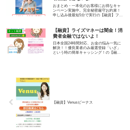
おまとめ・一本化のお客様にお得なキャ
ンペーン実施中。完全秘密厳守お約束！
申し込み後最短5分で実行の【融資】ファ
ミリーは消費者金融ではなく闇金です！
スマホでの検索や突然送られてきたSMS
メールでお金を貸してもらえる消費者金
【融資】ライズマネーは闇金！消
ネット融資
融などの貸金業者を探...
費者金融ではないよ！
日本全国24時間対応、お金の悩み一気に
解決！！優良業者のみ厳選登録「いざ」
という時の簡単キャッシング！の【融
資】ライズマネーは消費者金融ではなく
闇金です！スマホでの検索や突然送られ
てきたSMSメールでお金を貸してもらえ
る消費者金融などの貸金...
【融資】Venusビーナス