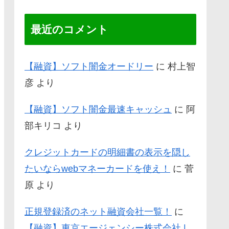
最近のコメント
【融資】ソフト闇金オードリー
に
村上智
彦
より
【融資】ソフト闇金最速キャッシュ
に
阿
部キリコ
より
クレジットカードの明細書の表示を隠し
たいならwebマネーカードを使え！
に
菅
原
より
正規登録済のネット融資会社一覧！
に
【融資】東京エージェンシー株式会社 |