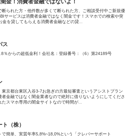
は闇金！消費者金融ではないよ！
で断られた方・他件数が多くて断られた方、ご相談受付中ご新規優
SBIサービスは消費者金融ではなく闇金です！スマホでの検索や突
お金を貸してもらえる消費者金融などの貸...
パス
.8％からの超低金利！会社名：登録番号：（6）第24189号
ン
東京都台東区入谷3-7お急ぎの方最短審査というアシストプラン
費者金融ではなく闇金業者なので絶対に借りないようにしてくださ
れたスマホ専用の闇金サイトなので時間が...
ート（株）
簡単、実質年率5,8%~18,0%という「クレバーサポート