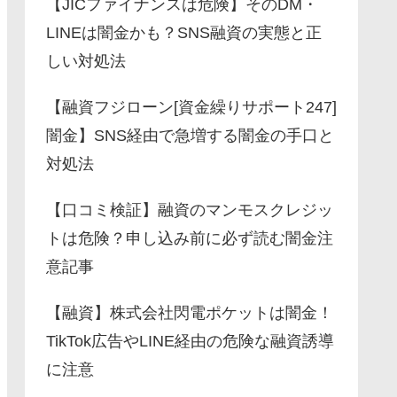
【JICファイナンスは危険】そのDM・
LINEは闇金かも？SNS融資の実態と正
しい対処法
【融資フジローン[資金繰りサポート247]
闇金】SNS経由で急増する闇金の手口と
対処法
【口コミ検証】融資のマンモスクレジッ
トは危険？申し込み前に必ず読む闇金注
意記事
【融資】株式会社閃電ポケットは闇金！
TikTok広告やLINE経由の危険な融資誘導
に注意