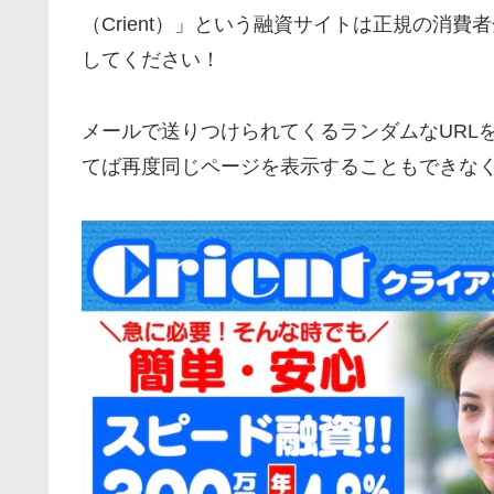
（Crient）」という融資サイトは正規の消
してください！
メールで送りつけられてくるランダムなURL
てば再度同じページを表示することもできな