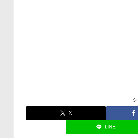
シ
X
LINE