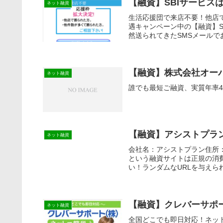
【融資】SBIサービス
ネット融資
生活応援団で来店不要！他店
遇キャンペーン中の【融資】
然送られてきたSMSメールで
【融資】株式会社オー
ネット融資
誰でも最短ご融資、実質年率4
【融資】アシストプラ
ネット融資
会社名：アシストプラン住所：
という融資サイトは正規の消
い！ランダムなURLを与えら
【融資】クレバーサポ
ネット融資
全国どこでも即日対応！ネットで