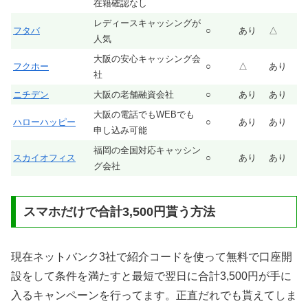
在籍確認なし
レディースキャッシングが
フタバ
○
あり
△
人気
大阪の安心キャッシング会
フクホー
○
△
あり
社
ニチデン
大阪の老舗融資会社
○
あり
あり
大阪の電話でもWEBでも
ハローハッピー
○
あり
あり
申し込み可能
福岡の全国対応キャッシン
スカイオフィス
○
あり
あり
グ会社
スマホだけで合計3,500円貰う方法
現在ネットバンク3社で紹介コードを使って無料で口座開
設をして条件を満たすと最短で翌日に合計3,500円が手に
入るキャンペーンを行ってます。正直だれでも貰えてしま