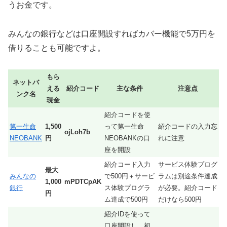
うお金です。
みんなの銀行などは口座開設すればカバー機能で5万円を
借りることも可能ですよ。
もら
ネットバ
える
紹介コード
主な条件
注意点
ンク名
現金
紹介コードを使
第一生命
1,500
って第一生命
紹介コードの入力忘
ojLoh7b
NEOBANK
円
NEOBANKの口
れに注意
座を開設
紹介コード入力
サービス体験プログ
最大
みんなの
で500円＋サービ
ラムは別途条件達成
1,000
mPDTCpAK
銀行
ス体験プログラ
が必要。紹介コード
円
ム達成で500円
だけなら500円
紹介IDを使って
口座開設し、初