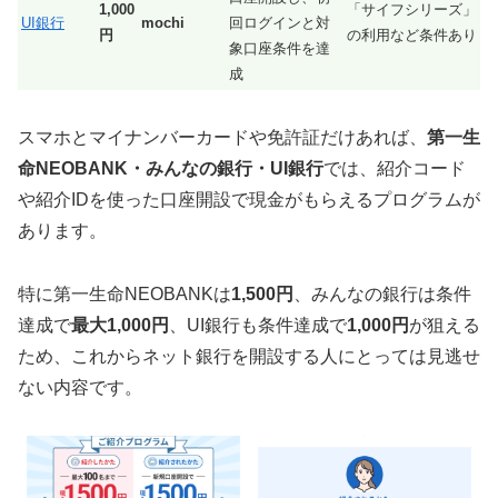
1,000
「サイフシリーズ」
UI銀行
mochi
回ログインと対
円
の利用など条件あり
象口座条件を達
成
スマホとマイナンバーカードや免許証だけあれば、
第一生
命NEOBANK・みんなの銀行・UI銀行
では、紹介コード
や紹介IDを使った口座開設で現金がもらえるプログラムが
あります。
特に第一生命NEOBANKは
1,500円
、みんなの銀行は条件
達成で
最大1,000円
、UI銀行も条件達成で
1,000円
が狙える
ため、これからネット銀行を開設する人にとっては見逃せ
ない内容です。