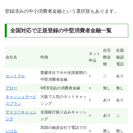
登録済みの中小消費者金融という選択肢もあります。
全国対応で正規登録の中堅消費者金融一覧
自宅
在籍
ネット
会社名
特徴
郵送
確認
申込
物
電話
愛媛本社で今や全国展開の
セントラル
○
△
あり
中堅消費者金融
アロー
WEB完結の消費者金融
○
無し
無し
キャッシュサービ
大阪で人気のネットキャッ
○
あり
あり
スプラン
シング
デイリーキャッシ
全国銀行振り込みキャッシ
○
あり
△
ング
ング
四国の融資会社で電話での
いつも
○
無し
無し