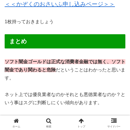
＜＜かぞくのおさいふ申し込みページ＞＞
1枚持っておきましょう
まとめ
ソフト闇金ゴールドは正式な消費者金融では無く、ソフト
闇金であり関わると危険
だということはわかったと思いま
す。
ネット上では優良業者なのかそれとも悪徳業者なのか？と
いう事はスグに判断しにくい傾向があります。
お金に困っている場合は冷静な判断力も低下しがちで、甘
い言葉についつい申し込みをしてしまうといったことが実
ホーム
検索
トップ
サイドバー