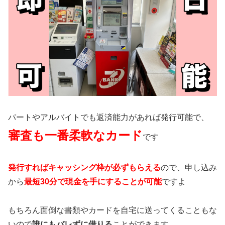
パートやアルバイトでも返済能力があれば発行可能で、
審査も一番柔軟なカード
です
発行すればキャッシング枠が必ずもらえる
ので、申し込み
から
最短30分で現金を手にすることが可能
ですよ
もちろん面倒な書類やカードを自宅に送ってくることもな
いので
誰にもバレずに借りる
ことができます