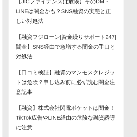
【JICファイナンスは危険】そのDM・
LINEは闇金かも？SNS融資の実態と正
しい対処法
【融資フジローン[資金繰りサポート247]
闇金】SNS経由で急増する闇金の手口と
対処法
【口コミ検証】融資のマンモスクレジッ
トは危険？申し込み前に必ず読む闇金注
意記事
【融資】株式会社閃電ポケットは闇金！
TikTok広告やLINE経由の危険な融資誘導
に注意