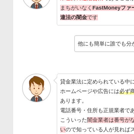
まちがいなく
FastMone
違法の闇金
です
他にも簡単に誰でも分
貸金業法に定められている中
ホームページや広告には
必ず
あります。
電話番号・住所も正規業者で
こういった
闇金業者は番号が
い
ので知っている人が見れば