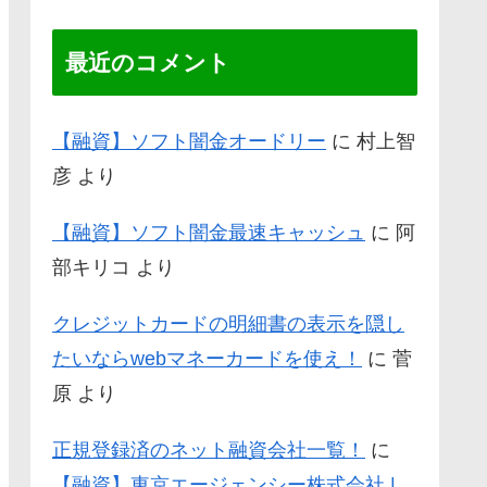
最近のコメント
【融資】ソフト闇金オードリー
に
村上智
彦
より
【融資】ソフト闇金最速キャッシュ
に
阿
部キリコ
より
クレジットカードの明細書の表示を隠し
たいならwebマネーカードを使え！
に
菅
原
より
正規登録済のネット融資会社一覧！
に
【融資】東京エージェンシー株式会社 |