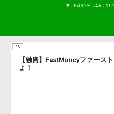
ネット融資で申し込もうとし
PR
【融資】FastMoneyファ
よ！