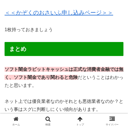
＜＜かぞくのおさいふ申し込みページ＞＞
1枚持っておきましょう
まとめ
ソフト闇金ラビットキャッシュは正式な消費者金融では無
く、ソフト闇金であり関わると危険
だということはわかっ
たと思います。
ネット上では優良業者なのかそれとも悪徳業者なのか？と
いう事はスグに判断しにくい傾向があります。
ホーム
検索
トップ
サイドバー
お金に困っている場合は冷静な判断力も低下しがちで、甘