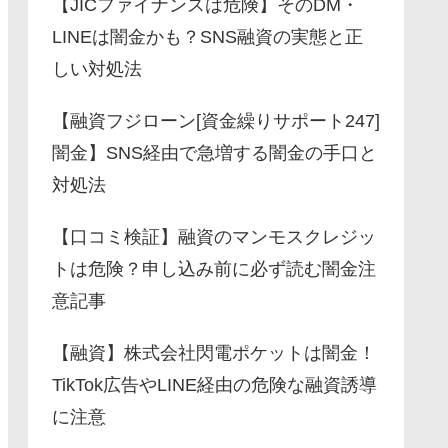
【JICファイナンスは危険】そのDM・
LINEは闇金かも？SNS融資の実態と正
しい対処法
【融資フジローン[資金繰りサポート247]
闇金】SNS経由で急増する闇金の手口と
対処法
【口コミ検証】融資のマンモスクレジッ
トは危険？申し込み前に必ず読む闇金注
意記事
【融資】株式会社閃電ポケットは闇金！
TikTok広告やLINE経由の危険な融資誘導
に注意