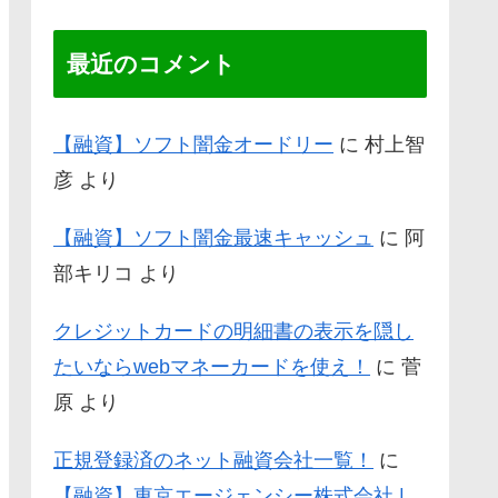
最近のコメント
【融資】ソフト闇金オードリー
に
村上智
彦
より
【融資】ソフト闇金最速キャッシュ
に
阿
部キリコ
より
クレジットカードの明細書の表示を隠し
たいならwebマネーカードを使え！
に
菅
原
より
正規登録済のネット融資会社一覧！
に
【融資】東京エージェンシー株式会社 |