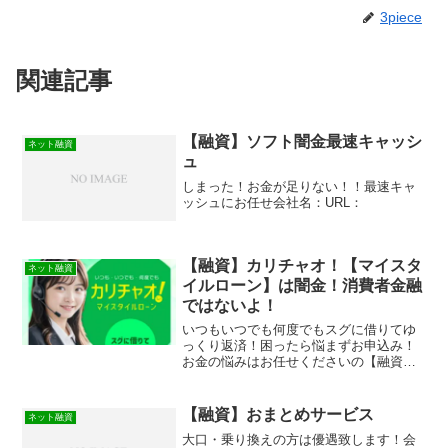
3piece
関連記事
【融資】ソフト闇金最速キャッシ
ネット融資
ュ
しまった！お金が足りない！！最速キャ
ッシュにお任せ会社名：URL：
【融資】カリチャオ！【マイスタ
ネット融資
イルローン】は闇金！消費者金融
ではないよ！
いつもいつでも何度でもスグに借りてゆ
っくり返済！困ったら悩まずお申込み！
お金の悩みはお任せくださいの【融資】
カリチャオ！【マイスタイルローン】は
消費者金融ではなく闇金です！スマホで
の検索や突然送られてきたSMSメールで
【融資】おまとめサービス
ネット融資
お金を貸してもらえる消...
大口・乗り換えの方は優遇致します！会