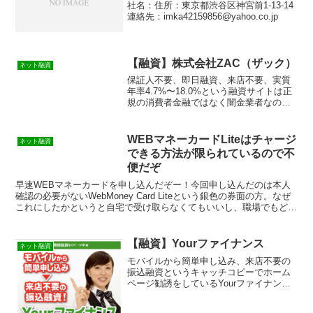
社名：住所：東京都渋谷区神宮前1-13-14
連絡先：imka42159856@yahoo.co.jp
【融資】株式会社ZAC（ザック）
ネット融資
保証人不要、即日融資、来店不要、実質
年率4.7%〜18.0%という融資サイトは正
規の消費者金融ではなく闇金業者なので
絶対に借りないようにしてください！ラ
ンダムなURLを与えられたスマホ専用の
闇金サイトなので時間が経てば再度同じ
WEBマネーカードLiteはチャージ
ネット融資
ページを表示す...
できる方法が限られているので不
便だぞ
早速WEBマネーカードを申し込んだぞー！今回申し込んだのは本人
確認の必要がないWebMoney Card Liteという銀色の券面の方。なぜ
これにしたかというと自宅で受け取らなくてもいいし、職場でもどこ
でも指定した場所に郵送で送ってくれる。...
【融資】Yourファイナンス
ネット融資
モバイルから簡単申し込み、来店不要の
振込融資というキャッチコピーでホーム
ページ勧誘をしているYourファイナンス
という融資サイトは正規の消費者金融で
はなく闇金業者なので絶対に借りないよ