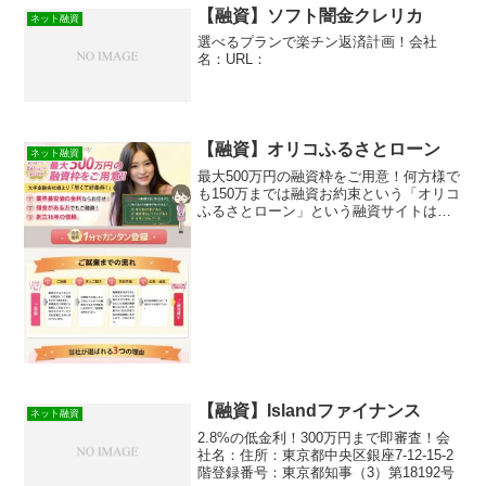
ダムなURLを与えられたスマホ専用の闇
【融資】ソフト闇金クレリカ
ネット融資
金サイトなので時...
選べるプランで楽チン返済計画！会社
名：URL：
【融資】オリコふるさとローン
ネット融資
最大500万円の融資枠をご用意！何方様で
も150万までは融資お約束という「オリコ
ふるさとローン」という融資サイトは正
規の消費者金融ではなく闇金業者なので
絶対に借りないようにしてください！メ
ールで送りつけられてくるランダムな
URLを与えられた...
【融資】Islandファイナンス
ネット融資
2.8%の低金利！300万円まで即審査！会
社名：住所：東京都中央区銀座7-12-15-2
階登録番号：東京都知事（3）第18192号