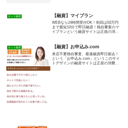
【融資】マイプラン
ネット融資
WEBなら24時間受付OK！初回は50万円
まで最短10分で即日融資！独自審査のマ
イプランという融資サイトは正規の消費
者金融ではなく闇金業者なので絶対に借
りないようにしてください！ランダムな
URLを与えられたスマホ専用の闇金サイ
【融資】お申込み.com
ネット融資
トなので時間が...
来店不要独自審査、最速融資即日振込！
という「お申込み.com」というこのサイ
トデザインの融資サイトは正規の消費者
金融ではなく闇金業者なので絶対に借り
ないようにしてください！スマホ検索で
簡単にヒットしてしまう融資会社サイト
ですが、お申込み.c...