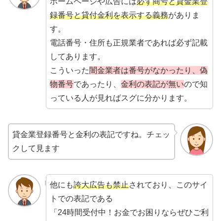
ホームページや広告には
必ず商号と貸金業登
録番号と貸付金利を表示する義務
がありま
す。
電話番号・住所も正規業者であれば必ず記載
してあります。
こういった
闇金業者は番号がなかったり、偽
物番号
であったり、
金利の表記が無い
ので知
っている人が見ればスグに分かります。
貸金業登録番号と金利の表記ですね。チェッ
クして見ます
他にも
誇大広告も禁止
されており、このサイ
トでの表記である
「24時間受付中！お金でお困りならぜひご利