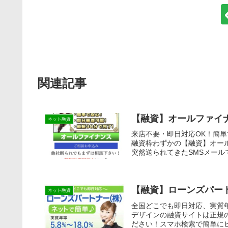
関連記事
【融資】オールファイ
ネット融資
来店不要・即日対応OK！簡
融資枠わずかの【融資】オー
突然送られてきたSMSメール
【融資】ローンズパー
ネット融資
全国どこでも即日対応、実質年
デザインの融資サイトは正規
ださい！スマホ検索で簡単にヒ