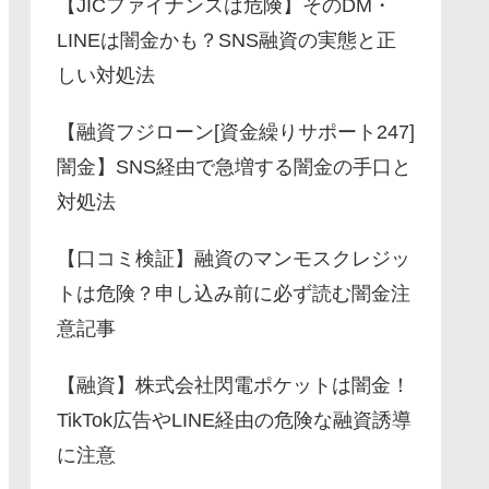
【JICファイナンスは危険】そのDM・
LINEは闇金かも？SNS融資の実態と正
しい対処法
【融資フジローン[資金繰りサポート247]
闇金】SNS経由で急増する闇金の手口と
対処法
【口コミ検証】融資のマンモスクレジッ
トは危険？申し込み前に必ず読む闇金注
意記事
【融資】株式会社閃電ポケットは闇金！
TikTok広告やLINE経由の危険な融資誘導
に注意