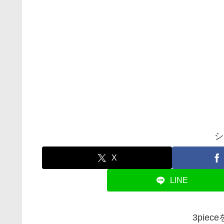
シ
X
LINE
3pie