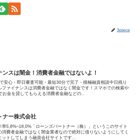
3piece
ナンスは闇金！消費者金融ではないよ！
単で安心・即日審査可能・最短30分で完了・積極融資相談中日残り
ルファイナンスは消費者金融ではなく闇金です！スマホでの検索や
でお金を貸してもらえる消費者金融などの...
トナー株式会社
率5,8%~18,0%「ローンズパートナー（株）」というこのサイト
の消費者金融ではなく闇金業者なので絶対に借りないようにしてく
ットしてしまう融資会社サイトです...