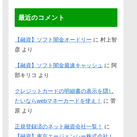
最近のコメント
【融資】ソフト闇金オードリー
に
村上智
彦
より
【融資】ソフト闇金最速キャッシュ
に
阿
部キリコ
より
クレジットカードの明細書の表示を隠し
たいならwebマネーカードを使え！
に
菅
原
より
正規登録済のネット融資会社一覧！
に
【融資】東京エージェンシー株式会社 |