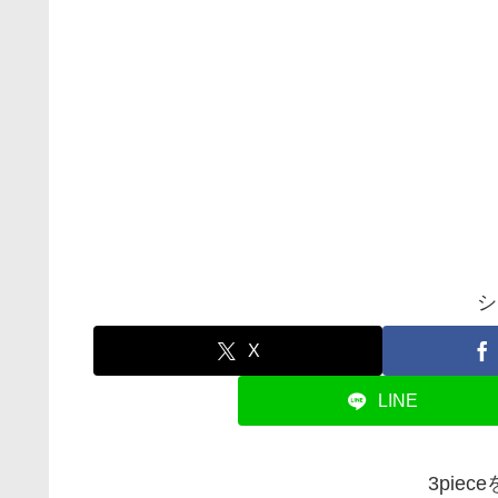
シ
X
LINE
3pie