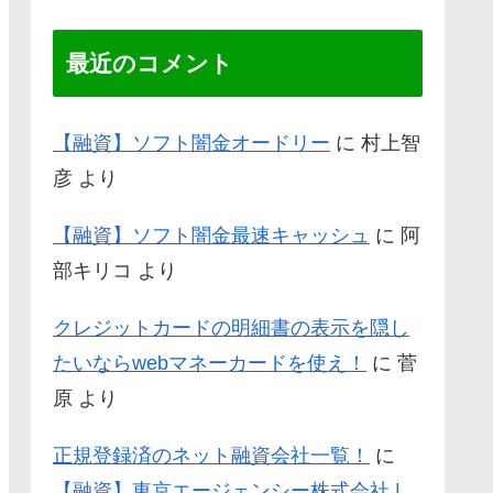
最近のコメント
【融資】ソフト闇金オードリー
に
村上智
彦
より
【融資】ソフト闇金最速キャッシュ
に
阿
部キリコ
より
クレジットカードの明細書の表示を隠し
たいならwebマネーカードを使え！
に
菅
原
より
正規登録済のネット融資会社一覧！
に
【融資】東京エージェンシー株式会社 |