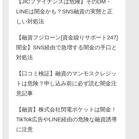
【JICファイナンスは危険】そのDM・
LINEは闇金かも？SNS融資の実態と正
しい対処法
【融資フジローン[資金繰りサポート247]
闇金】SNS経由で急増する闇金の手口と
対処法
【口コミ検証】融資のマンモスクレジッ
トは危険？申し込み前に必ず読む闇金注
意記事
【融資】株式会社閃電ポケットは闇金！
TikTok広告やLINE経由の危険な融資誘導
に注意