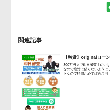
関連記事
【融資】originalロー
ネット融資
300万円まで即日審査！のor
なので絶対に借りないように
トなので時間が経てば再度同じ