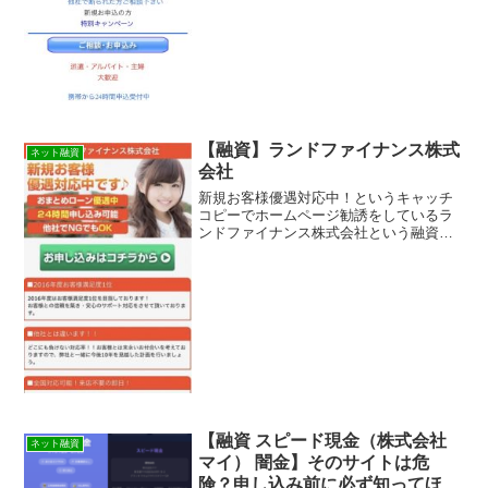
す。ネット上で簡単に検索...
【融資】ランドファイナンス株式
ネット融資
会社
新規お客様優遇対応中！というキャッチ
コピーでホームページ勧誘をしているラ
ンドファイナンス株式会社という融資サ
イトは正規の消費者金融ではなく闇金業
者なので絶対に借りないようにしてくだ
さい！ネット上で簡単に検索で出てきた
り、メールで送られてくる...
【融資 スピード現金（株式会社
ネット融資
マイ） 闇金】そのサイトは危
険？申し込み前に必ず知ってほし