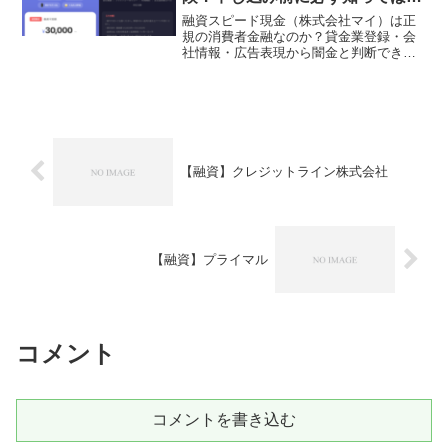
い実態
融資スピード現金（株式会社マイ）は正
規の消費者金融なのか？貸金業登録・会
社情報・広告表現から闇金と判断できる
理由と、申し込み後に起きる被害を解
説。
【融資】クレジットライン株式会社
【融資】プライマル
コメント
コメントを書き込む