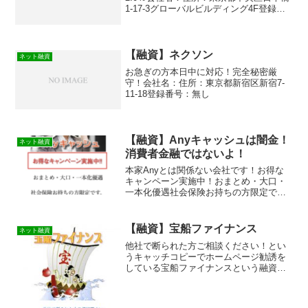
1-17-3グローバルビルディング4F登録番
号：関東財務局長（2）第00319号
【融資】ネクソン
ネット融資
お急ぎの方本日中に対応！完全秘密厳
守！会社名：住所：東京都新宿区新宿7-
11-18登録番号：無し
【融資】Anyキャッシュは闇金！
ネット融資
消費者金融ではないよ！
本家Anyとは関係ない会社です！お得な
キャンペーン実施中！おまとめ・大口・
一本化優遇社会保険お持ちの方限定です
の【融資】Anyキャッシュは消費者金融
ではなく闇金です！スマホでの検索や突
然送られてきたSMSメールでお金を貸し
【融資】宝船ファイナンス
ネット融資
てもらえる消費者金...
他社で断られた方ご相談ください！とい
うキャッチコピーでホームページ勧誘を
している宝船ファイナンスという融資サ
イトは正規の消費者金融ではなく闇金業
者なので絶対に借りないようにしてくだ
さい！結構長期間に渡り存在する闇金で