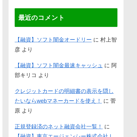
最近のコメント
【融資】ソフト闇金オードリー
に
村上智
彦
より
【融資】ソフト闇金最速キャッシュ
に
阿
部キリコ
より
クレジットカードの明細書の表示を隠し
たいならwebマネーカードを使え！
に
菅
原
より
正規登録済のネット融資会社一覧！
に
【融資】東京エージェンシー株式会社 |