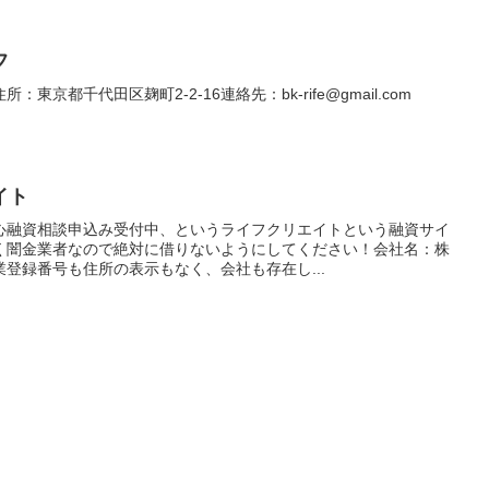
フ
京都千代田区麹町2-2-16連絡先：bk-rife@gmail.com
イト
心融資相談申込み受付中、というライフクリエイトという融資サイ
く闇金業者なので絶対に借りないようにしてください！会社名：株
登録番号も住所の表示もなく、会社も存在し...