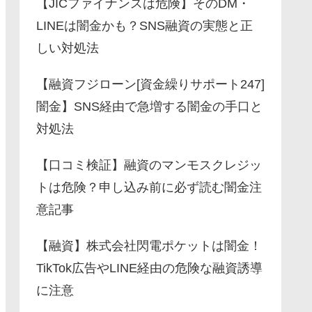
【JICファイナンスは危険】そのDM・
LINEは闇金かも？SNS融資の実態と正
しい対処法
【融資フジローン[資金繰りサポート247]
闇金】SNS経由で急増する闇金の手口と
対処法
【口コミ検証】融資のマンモスクレジッ
トは危険？申し込み前に必ず読む闇金注
意記事
【融資】株式会社閃電ポケットは闇金！
TikTok広告やLINE経由の危険な融資誘導
に注意