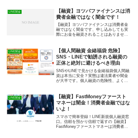
いる最新の融資トラブル事例をまとめま
した。
【融資】ヨツバファイナンスは消
LINE闇金
費者金融ではなく闇金です！
【融資】ヨツバファイナンスは消費者金
融ではなく闇金です、申し込みしても実
際にお金を融資されることはありませ
ん、絶対に関わらないようにしてくださ
い。
【個人間融資 金緒福袋 危険】
LINE闇金
SNS・LINEで勧誘される融資の
正体と絶対に避けるべき理由
SNSやLINEで見かける金緒福袋個人間融
資は本当に安全？実態は違法業者や闇金
が大半です。個人融資の危険性、よくあ
る手口、被害に遭った時の正しい対処法
を解説。
【融資】FastMoneyファースト
LINE闇金
マネーは闇金！消費者金融ではな
いよ！
スマホで簡単登録！LINE新規個人融資窓
口。信頼を預かり信頼で返すの【融資】
FastMoneyファーストマネーは消費者金
融ではなく闇金です！スマホでの検索や
突然送られてきたSMSメールでお金を貸