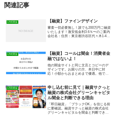
関連記事
【融資】ファインデザイン
LINE闇金
審査一切必要無し！誰でも200万円ご融資
いたします！激安低金利3.6％〜のご案内
会社名：住所：東京都渋谷区代々木1-43-
7-2F
【融資】コールは闇金！消費者金
LINE闇金
融ではないよ！
他の闇金サイトと同じ文言とコピーのデ
ザインです。お困りの方、本日中に対
応！小額からおまとめまで優遇。他で相
談できない人も大丈夫！完全秘密厳守で
携帯からお申込みの【融資】コールは消
費者金融ではなく闇金です！スマホでの
申し込む前に見て｜融資サクっと
LINE闇金
検索や突然送られてきたSM...
融資の株式会社グリーンキャピタ
ル闇金と判断できる理由
「即日融資」「ブラックOK」を信じる前
に要確認。融資サクっと融資の株式会社
グリーンキャピタルを闇金と判断できる
理由や、5ちゃんねる掲示板経由で増えて