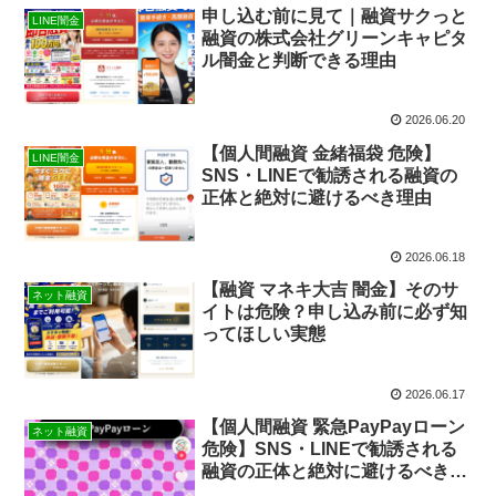
申し込む前に見て｜融資サクっと
LINE闇金
融資の株式会社グリーンキャピタ
ル闇金と判断できる理由
2026.06.20
【個人間融資 金緒福袋 危険】
LINE闇金
SNS・LINEで勧誘される融資の
正体と絶対に避けるべき理由
2026.06.18
【融資 マネキ大吉 闇金】そのサ
ネット融資
イトは危険？申し込み前に必ず知
ってほしい実態
2026.06.17
【個人間融資 緊急PayPayローン
ネット融資
危険】SNS・LINEで勧誘される
融資の正体と絶対に避けるべき理
由