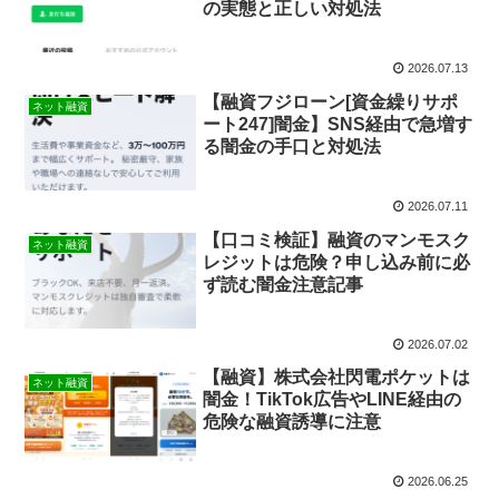
の実態と正しい対処法
2026.07.13
【融資フジローン[資金繰りサポ
ネット融資
ート247]闇金】SNS経由で急増す
る闇金の手口と対処法
2026.07.11
【口コミ検証】融資のマンモスク
ネット融資
レジットは危険？申し込み前に必
ず読む闇金注意記事
2026.07.02
【融資】株式会社閃電ポケットは
ネット融資
闇金！TikTok広告やLINE経由の
危険な融資誘導に注意
2026.06.25