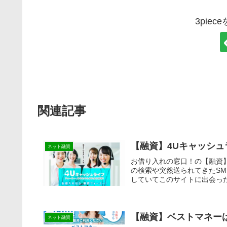
3pie
関連記事
【融資】4Uキャッシ
ネット融資
お借り入れの窓口！の【融資
の検索や突然送られてきたS
していてこのサイトに出会った
【融資】ベストマネー
ネット融資