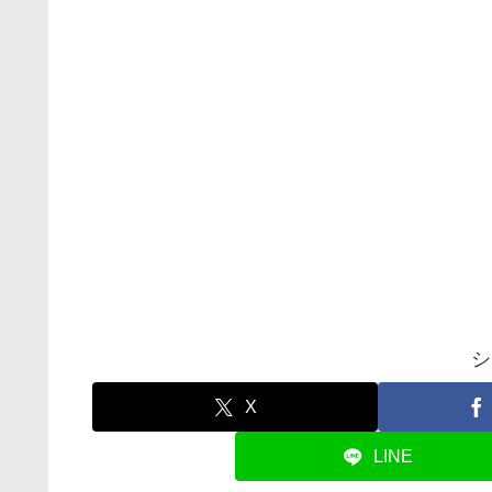
シ
X
LINE