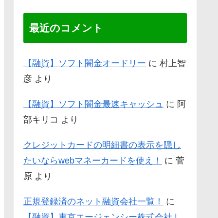
最近のコメント
【融資】ソフト闇金オードリー
に
村上智
彦
より
【融資】ソフト闇金最速キャッシュ
に
阿
部キリコ
より
クレジットカードの明細書の表示を隠し
たいならwebマネーカードを使え！
に
菅
原
より
正規登録済のネット融資会社一覧！
に
【融資】東京エージェンシー株式会社 |