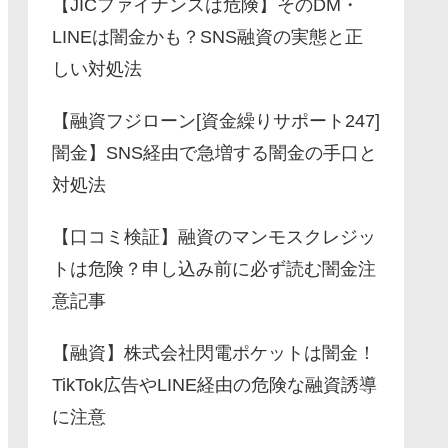
【JICファイナンスは危険】そのDM・
LINEは闇金かも？SNS融資の実態と正
しい対処法
【融資フジローン[資金繰りサポート247]
闇金】SNS経由で急増する闇金の手口と
対処法
【口コミ検証】融資のマンモスクレジッ
トは危険？申し込み前に必ず読む闇金注
意記事
【融資】株式会社閃電ポケットは闇金！
TikTok広告やLINE経由の危険な融資誘導
に注意