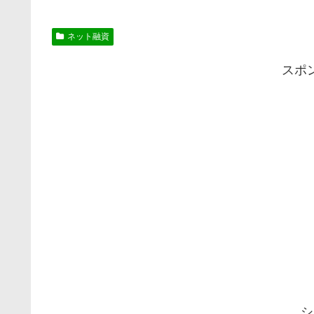
ネット融資
スポ
シ