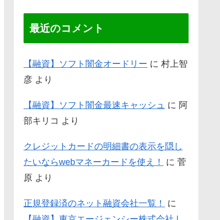
最近のコメント
【融資】ソフト闇金オードリー
に
村上智
彦
より
【融資】ソフト闇金最速キャッシュ
に
阿
部キリコ
より
クレジットカードの明細書の表示を隠し
たいならwebマネーカードを使え！
に
菅
原
より
正規登録済のネット融資会社一覧！
に
【融資】東京エージェンシー株式会社 |