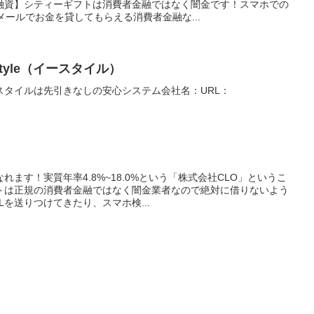
融資】シティーギフトは消費者金融ではなく闇金です！スマホでの
メールでお金を貸してもらえる消費者金融な...
tyle（イースタイル）
スタイルは先引きなしの安心システム会社名：URL：
ます！実質年率4.8%~18.0%という「株式会社CLO」というこ
トは正規の消費者金融ではなく闇金業者なので絶対に借りないよう
を送りつけてきたり、スマホ検...