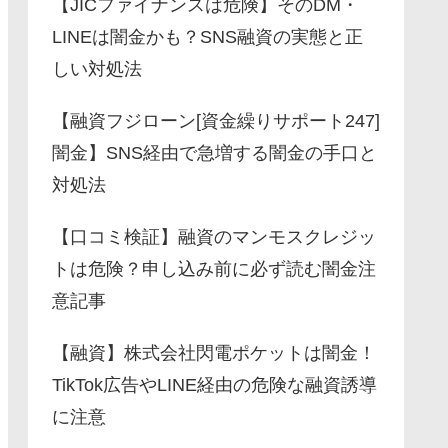
【JICファイナンスは危険】そのDM・
LINEは闇金かも？SNS融資の実態と正
しい対処法
【融資フジローン[資金繰りサポート247]
闇金】SNS経由で急増する闇金の手口と
対処法
【口コミ検証】融資のマンモスクレジッ
トは危険？申し込み前に必ず読む闇金注
意記事
【融資】株式会社閃電ポケットは闇金！
TikTok広告やLINE経由の危険な融資誘導
に注意