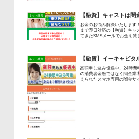
【融資】キャストは闇
ネット融資
お金のお悩み解決いたします！
まで即日対応の【融資】キャ
てきたSMSメールでお金を貸
【融資】イーキャピタ
ネット融資
高額申し込み優遇中、24時
の消費者金融ではなく闇金業
えられたスマホ専用の闇金サイ