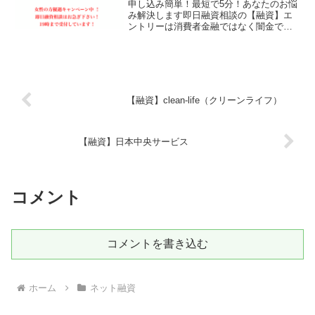
申し込み簡単！最短で5分！あなたのお悩
み解決します即日融資相談の【融資】エ
ントリーは消費者金融ではなく闇金で
す！スマホでの検索や突然送られてきた
SMSメールでお金を貸してもらえる消費
者金融などの貸金業者を探していてこの
サイトに出会ったと思い...
【融資】clean-life（クリーンライフ）
【融資】日本中央サービス
コメント
コメントを書き込む
ホーム
ネット融資