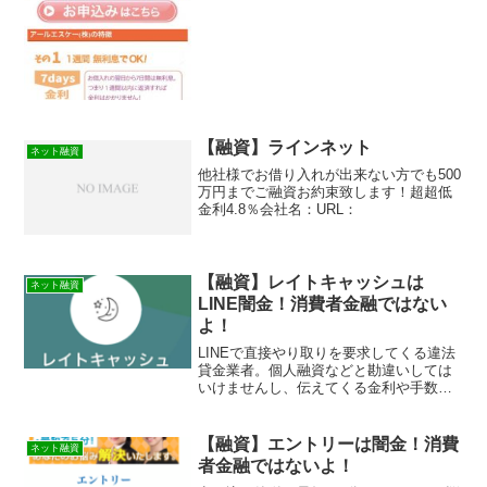
【融資】ラインネット
ネット融資
他社様でお借り入れが出来ない方でも500
万円までご融資お約束致します！超超低
金利4.8％会社名：URL：
【融資】レイトキャッシュは
ネット融資
LINE闇金！消費者金融ではない
よ！
LINEで直接やり取りを要求してくる違法
貸金業者。個人融資などと勘違いしては
いけませんし、伝えてくる金利や手数料
は嘘ばかりです。の【融資】レイトキャ
ッシュは消費者金融ではなく闇金です！
スマホでの検索や突然送られてきたSMS
【融資】エントリーは闇金！消費
ネット融資
メールでお金を貸し...
者金融ではないよ！