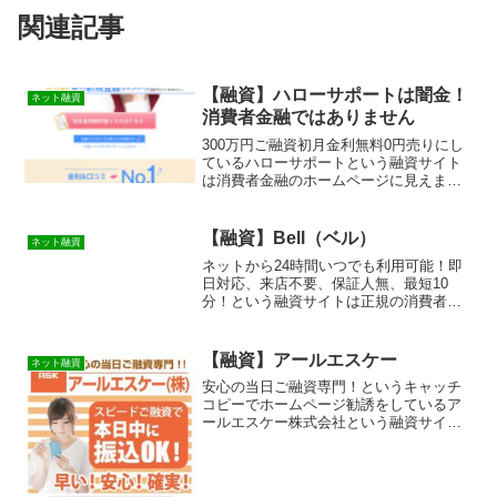
関連記事
【融資】ハローサポートは闇金！
ネット融資
消費者金融ではありません
300万円ご融資初月金利無料0円売りにし
ているハローサポートという融資サイト
は消費者金融のホームページに見えます
が闇金なので絶対に申し込みをしないよ
うにしましょう。まともにお金を借りれ
ません！表記している金額や金利も嘘で
【融資】Bell（ベル）
ネット融資
す。この記事は闇金の見分け方やその手
ネットから24時間いつでも利用可能！即
口や嫌がらせなどを実際に体験をもとに
日対応、来店不要、保証人無、最短10
紹介しています。優良で審査の柔軟な貸
分！という融資サイトは正規の消費者金
金業者の紹介と新しい審査なしも資金調
融ではなく闇金業者なので絶対に借りな
達方法も紹介しています！
いようにしてください！ランダムなURL
を与えられたスマホ専用の闇金サイトな
【融資】アールエスケー
ネット融資
ので時間が経てば再度...
安心の当日ご融資専門！というキャッチ
コピーでホームページ勧誘をしているア
ールエスケー株式会社という融資サイト
は正規の消費者金融ではなく闇金業者な
ので絶対に借りないようにしてくださ
い！ネット上で簡単に検索で出てきた
り、メールで送られてくるラン...