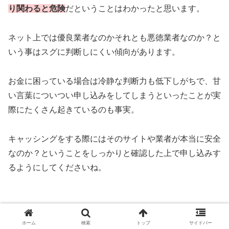
り関わると危険
だということはわかったと思います。
ネット上では優良業者なのかそれとも悪徳業者なのか？と
いう事はスグに判断しにくい傾向があります。
お金に困っている場合は冷静な判断力も低下しがちで、甘
い言葉についつい申し込みをしてしまうといったことが実
際にたくさん起きているのも事実。
キャッシングをする際にはそのサイトや業者が本当に安全
なのか？ということをしっかりと確認した上で申し込みす
るようにしてくださいね。
ネット融資
スマートイールド
融資
ホーム
検索
トップ
サイドバー