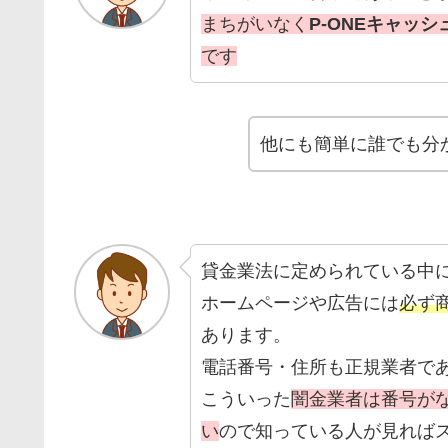
まちがいなく
P-ONEキャッ
です
他にも簡単に誰でも分
貸金業法に定められている中
ホームページや広告には
必ず
あります。
電話番号・住所も正規業者で
こういった
闇金業者は番号が
い
ので知っている人が見れば