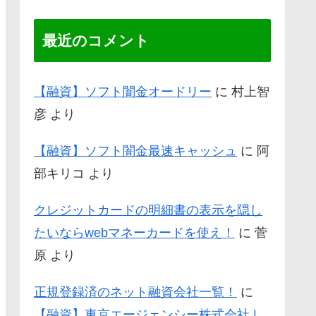
最近のコメント
【融資】ソフト闇金オードリー
に
村上智
彦
より
【融資】ソフト闇金最速キャッシュ
に
阿
部キリコ
より
クレジットカードの明細書の表示を隠し
たいならwebマネーカードを使え！
に
菅
原
より
正規登録済のネット融資会社一覧！
に
【融資】東京エージェンシー株式会社 |