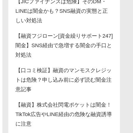
【JICファイナンスは危険】そのDM・
LINEは闇金かも？SNS融資の実態と正
しい対処法
【融資フジローン[資金繰りサポート247]
闇金】SNS経由で急増する闇金の手口と
対処法
【口コミ検証】融資のマンモスクレジッ
トは危険？申し込み前に必ず読む闇金注
意記事
【融資】株式会社閃電ポケットは闇金！
TikTok広告やLINE経由の危険な融資誘導
に注意