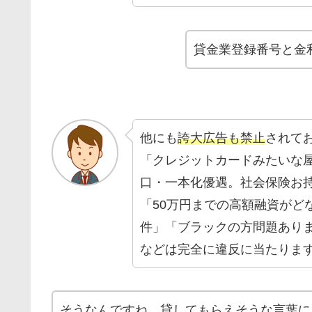
貸金業登録番号と金
他にも
誇大広告も禁止
されて
「クレジットカードみたいな
口・一本化優遇。社会保険お
「50万円までの高額融資がど
件」「ブラックの方問題あり
などは完全に違反に当たりま
そうなんですね。貸してもらえそうな言葉に