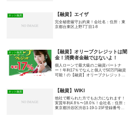
【融資】エイザ
ネット融資
完全秘密厳守お約束！会社名：住所：東
京都台東区上野7丁目1-8
【融資】オリーブクレジットは闇
ネット融資
金！消費者金融ではないよ！
個人ローンで最大級のご融資パートナ
ー！年利17％でなんと個人で50万円融資
可能！の【融資】オリーブクレジットは
消費者金融ではなく闇金です！スマホで
の検索や突然送られてきたSMSメールで
お金を貸してもらえる消費者金融などの
【融資】WIKI
ネット融資
貸金業者を探していて...
他社で断られた方でもお力になれます！
実質年利4.8％〜18.0％！会社名：住所：
東京都渋谷区渋谷1-19-1-15F登録番号：
無し