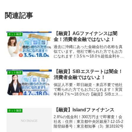
関連記事
【融資】AGファイナンスは闇
ネット融資
金！消費者金融ではないよ！
過去に沖縄にあった金融会社の名称を真
似ています。他社で断られた方でもお力
になれます！3.5％〜18.0％超低金利キャ
ンペーン中の【融資】AGファイナンスは
消費者金融ではなく闇金です！スマホで
の検索や突然送られてきたSMSメールで
【融資】SIBエステートは闇金！
ネット融資
お金を貸して...
消費者金融ではないよ！
保証人不要・即日融資・来店不要で他社
で断られた方でもお力になれます！実質
年利4.7％〜18.0％の【融資】SIBエステ
ートは消費者金融ではなく闇金です！ス
マホでの検索や突然送られてきたSMSメ
ールでお金を貸してもらえる消費者金融
【融資】Islandファイナンス
ネット融資
などの貸金業...
2.8%の低金利！300万円まで即審査！会
社名：住所：東京都中央区銀座7-12-15-2
階登録番号：東京都知事（3）第18192号